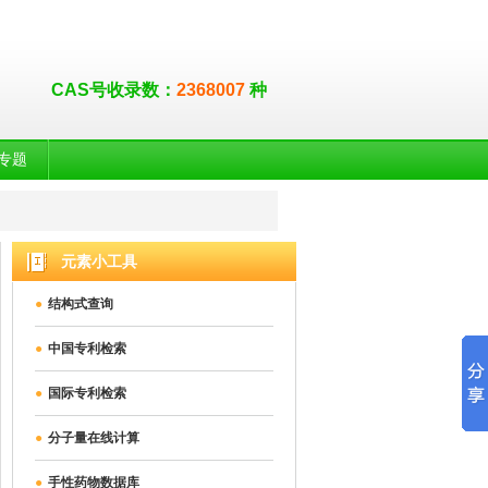
CAS号收录数：
2368007
种
专题
元素小工具
●
结构式查询
●
中国专利检索
●
国际专利检索
●
分子量在线计算
●
手性药物数据库