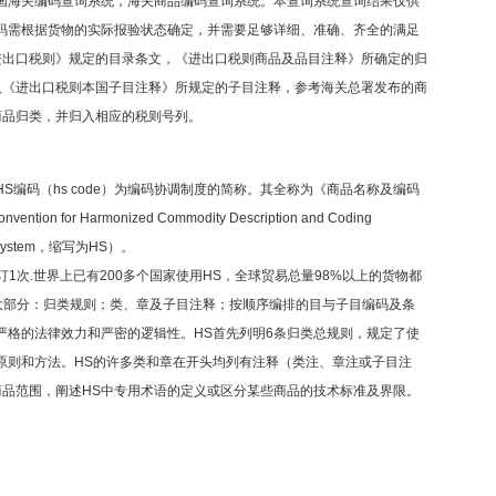
国海关编码查询系统，海关商品编码查询系统。本查询系统查询结果仅供
码需根据货物的实际报验状态确定，并需要足够详细、准确、齐全的满足
进出口税则》规定的目录条文，《进出口税则商品及品目注释》所确定的归
及《进出口税则本国子目注释》所规定的子目注释，参考海关总署发布的商
商品归类，并归入相应的税则号列。
S编码（hs code）为编码协调制度的简称。其全称为《商品名称及编码
ion for Harmonized Commodity Description and Coding
 System，缩写为HS）。
修订1次.世界上已有200多个国家使用HS，全球贸易总量98%以上的货物都
三大部分：归类规则；类、章及子目注释；按顺序编排的目与子目编码及条
严格的法律效力和严密的逻辑性。HS首先列明6条归类总规则，规定了使
原则和方法。HS的许多类和章在开头均列有注释（类注、章注或子目注
品范围，阐述HS中专用术语的定义或区分某些商品的技术标准及界限。