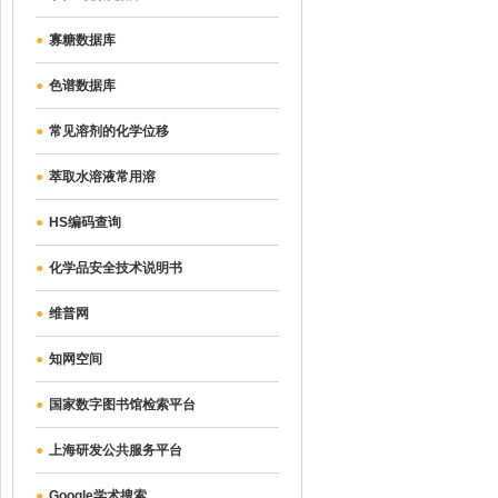
●
寡糖数据库
●
色谱数据库
●
常见溶剂的化学位移
●
萃取水溶液常用溶
●
HS编码查询
●
化学品安全技术说明书
●
维普网
●
知网空间
●
国家数字图书馆检索平台
●
上海研发公共服务平台
●
Google学术搜索